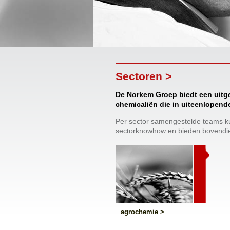
Sectoren >
De Norkem Groep biedt een uitge
chemicaliën die in uiteenlopend
Per sector samengestelde teams ku
sectorknowhow en bieden bovendien
agrochemie >