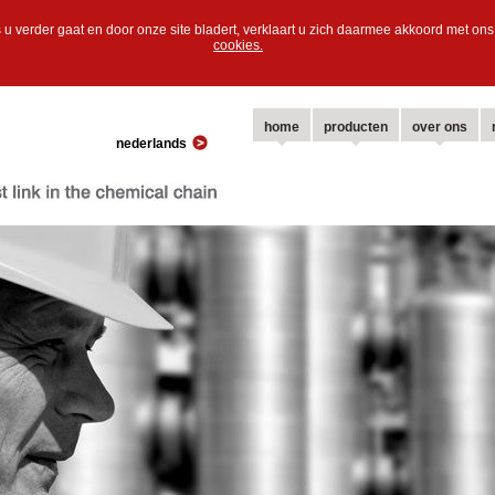
 u verder gaat en door onze site bladert, verklaart u zich daarmee akkoord met o
cookies.
home
producten
over ons
nederlands