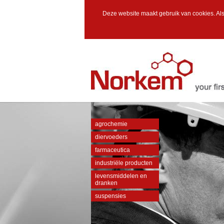
Deze website maakt gebruik van cookies. Als
agrochemie
diervoeders
farmaceutica
industriële producten
levensmiddelen en
dranken
suspensies