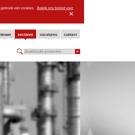
ns gebruik van cookies.
Bekijk ons beleid voor
✕
nieuws
sectoren
vacatures
contact